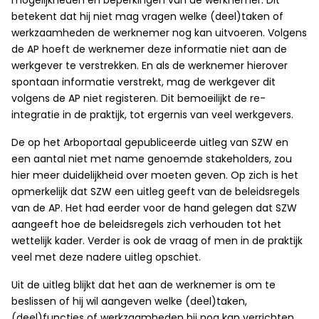
mogelijkheden en beperkingen van de werknemer. Dit
betekent dat hij niet mag vragen welke (deel)taken of
werkzaamheden de werknemer nog kan uitvoeren. Volgens
de AP hoeft de werknemer deze informatie niet aan de
werkgever te verstrekken. En als de werknemer hierover
spontaan informatie verstrekt, mag de werkgever dit
volgens de AP niet registeren. Dit bemoeilijkt de re-
integratie in de praktijk, tot ergernis van veel werkgevers.
De op het Arboportaal gepubliceerde uitleg van SZW en
een aantal niet met name genoemde stakeholders, zou
hier meer duidelijkheid over moeten geven. Op zich is het
opmerkelijk dat SZW een uitleg geeft van de beleidsregels
van de AP. Het had eerder voor de hand gelegen dat SZW
aangeeft hoe de beleidsregels zich verhouden tot het
wettelijk kader. Verder is ook de vraag of men in de praktijk
veel met deze nadere uitleg opschiet.
Uit de uitleg blijkt dat het aan de werknemer is om te
beslissen of hij wil aangeven welke (deel)taken,
(deel)functies of werkzaamheden hij nog kan verrichten.