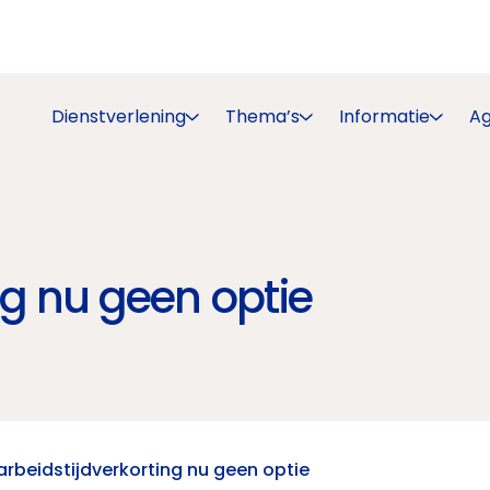
Dienstverlening
Thema’s
Informatie
A
ng nu geen optie
arbeidstijdverkorting nu geen optie