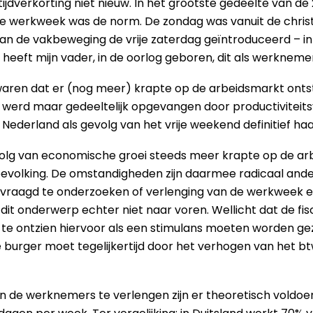
rktijdverkorting niet nieuw. In het grootste gedeelte van 
e werkweek was de norm. De zondag was vanuit de christ
an de vakbeweging de vrije zaterdag geïntroduceerd – in 
kt, heeft mijn vader, in de oorlog geboren, dit als werkn
aren dat er (nog meer) krapte op de arbeidsmarkt ontst
t werd maar gedeeltelijk opgevangen door productiviteit
ederland als gevolg van het vrije weekend definitief haa
olg van economische groei steeds meer krapte op de ar
bevolking. De omstandigheden zijn daarmee radicaal ander
evraagd te onderzoeken of verlenging van de werkweek een
dit onderwerp echter niet naar voren. Wellicht dat de f
e ontzien hiervoor als een stimulans moeten worden ge
burger moet tegelijkertijd door het verhogen van het btw
de werknemers te verlengen zijn er theoretisch voldoend