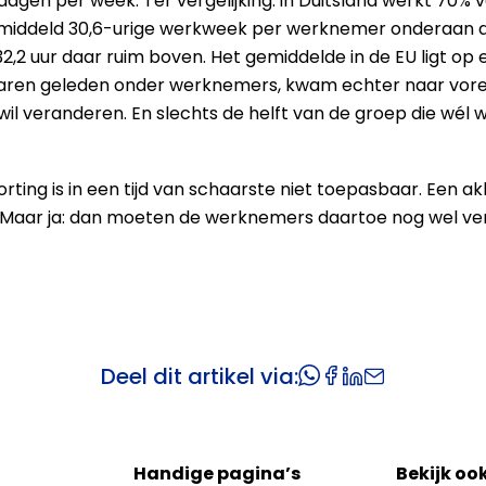
agen per week. Ter vergelijking: in Duitsland werkt 70%
iddeld 30,6-urige werkweek per werknemer onderaan alle
32,2 uur daar ruim boven. Het gemiddelde in de EU ligt op
 jaren geleden onder werknemers, kwam echter naar vor
 wil veranderen. En slechts de helft van de groep die wél 
rting is in een tijd van schaarste niet toepasbaar. Een ak
 Maar ja: dan moeten de werknemers daartoe nog wel ver
Deel dit artikel via:
Handige pagina’s
Bekijk oo