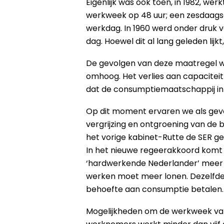
Eigenlijk was ook toen, in 1982, we
werkweek op 48 uur; een zesdaags
werkdag. In 1960 werd onder druk v
dag. Hoewel dit al lang geleden lij
De gevolgen van deze maatregel w
omhoog. Het verlies aan capacitei
dat de consumptiemaatschappij in N
Op dit moment ervaren we als gev
vergrijzing en ontgroening van de 
het vorige kabinet-Rutte de SER g
In het nieuwe regeerakkoord komt 
‘hardwerkende Nederlander’ meer t
werken moet meer lonen. Dezelfde 
behoefte aan consumptie betalen.
Mogelijkheden om de werkweek van 