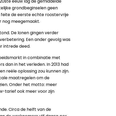
de 20ste eeuw lag de gemiddelde
elijke grondbeginselen geen
feite de eerste echte roostervrije
emer nog meegemaakt.
ond. De lonen gingen verder
sverbetering. Een ander gevolg was
r intrede deed.
beidsmarkt in combinatie met
s dan in het verleden. In 2013 had
 reële oplossing zou kunnen zijn.
iscale maatregelen om de
zien. Onder het motto: meer
-tarief ook meer voor zijn
e. Circa de helft van de