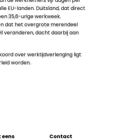
 van de werknemers vijf dagen per
 EU-landen. Duitsland, dat direct
 een 35,6-urige werkweek.
en dat het overgrote merendeel
wil veranderen, dacht daarbij aan
koord over werktijdverlenging ligt
leid worden.
k eens
Contact