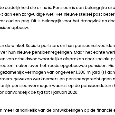
 duidelijkheid die er nu is. Pensioen is een belangrijke ar
rkt aan een zorgvuldige wet. Het nieuwe stelsel past bet
over oud en jong. Dit is belangrijk voor het draagvlak en
nsioenopbouw.
n de winkel. Sociale partners en hun pensioenuitvoerders
 over hun nieuwe pensioenregelingen. Maar het echte w
ken van arbeidsvoorwaardelijke afspraken door sociale p
 moeten maken over het reeds opgebouwde pensioen. Hier
gezamenlijk vermogen van ongeveer 1.300 miljard (!) aa
knemers, gewezen werknemers en pensioengerechtigden 
oonlijk pensioenvermogen waaruit op de pensioendatum h
aanvankelijk de tijd tot 1 januari 2028.
n meer afhankelijk van de ontwikkelingen op de financiël