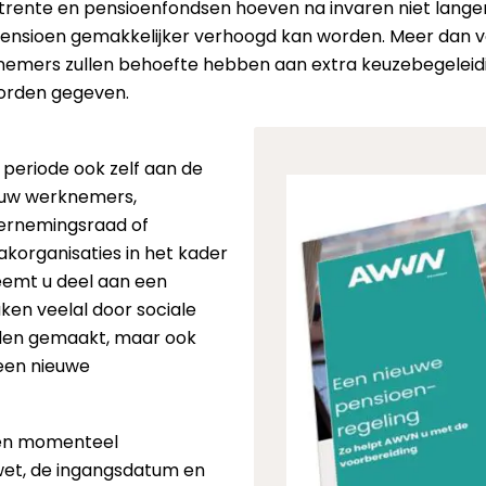
rktrente en pensioenfondsen hoeven na invaren niet lang
 pensioen gemakkelijker verhoogd kan worden. Meer dan 
emers zullen behoefte hebben aan extra keuzebegeleidin
orden gegeven.
periode ook zelf aan de
 uw werknemers,
ernemingsraad of
korganisaties in het kader
emt u deel aan een
ken veelal door sociale
rden gemaakt, maar ook
een nieuwe
rden momenteel
wet, de ingangsdatum en