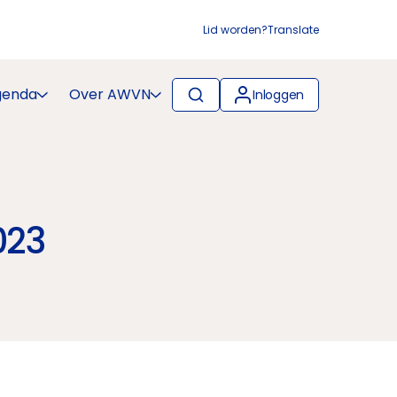
Lid worden?
Translate
genda
Over AWVN
Inloggen
023