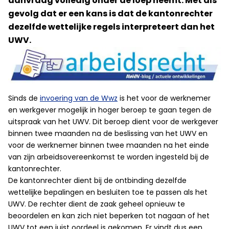
aanvraag volledig onder de loep neemt. Met als
gevolg dat er een kans is dat de kantonrechter
dezelfde wettelijke regels interpreteert dan het
UWV.
Sinds de
invoering van de Wwz
is het voor de werknemer
en werkgever mogelijk in hoger beroep te gaan tegen de
uitspraak van het UWV. Dit beroep dient voor de werkgever
binnen twee maanden na de beslissing van het UWV en
voor de werknemer binnen twee maanden na het einde
van zijn arbeidsovereenkomst te worden ingesteld bij de
kantonrechter.
De kantonrechter dient bij de ontbinding dezelfde
wettelijke bepalingen en besluiten toe te passen als het
UWV. De rechter dient de zaak geheel opnieuw te
beoordelen en kan zich niet beperken tot nagaan of het
UWV tot een juist oordeel is gekomen. Er vindt dus een