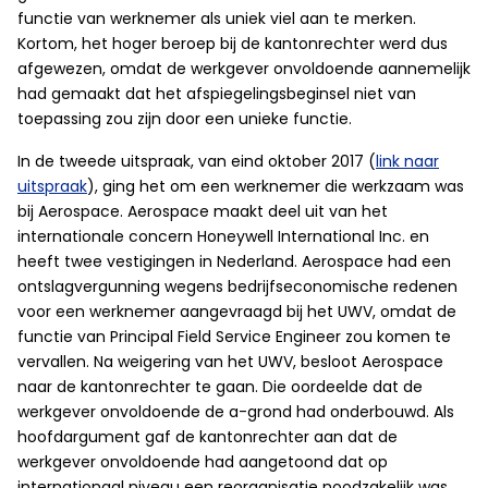
functie van werknemer als uniek viel aan te merken.
Kortom, het hoger beroep bij de kantonrechter werd dus
afgewezen, omdat de werkgever onvoldoende aannemelijk
had gemaakt dat het afspiegelingsbeginsel niet van
toepassing zou zijn door een unieke functie.
In de tweede uitspraak, van eind oktober 2017 (
link naar
uitspraak
), ging het om een werknemer die werkzaam was
bij Aerospace. Aerospace maakt deel uit van het
internationale concern Honeywell International Inc. en
heeft twee vestigingen in Nederland. Aerospace had een
ontslagvergunning wegens bedrijfseconomische redenen
voor een werknemer aangevraagd bij het UWV, omdat de
functie van Principal Field Service Engineer zou komen te
vervallen. Na weigering van het UWV, besloot Aerospace
naar de kantonrechter te gaan. Die oordeelde dat de
werkgever onvoldoende de a-grond had onderbouwd. Als
hoofdargument gaf de kantonrechter aan dat de
werkgever onvoldoende had aangetoond dat op
internationaal niveau een reorganisatie noodzakelijk was.