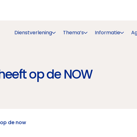
Dienstverlening
Thema’s
Informatie
A
t heeft op de NOW
t op de now