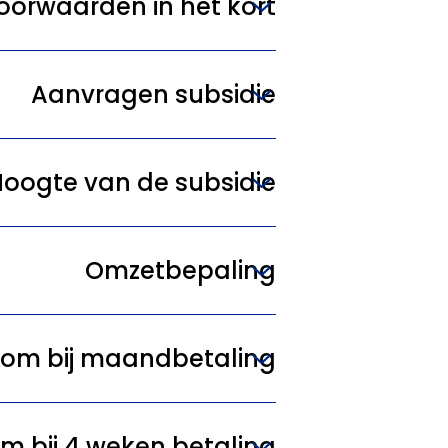
oorwaarden in het kort
Aanvragen subsidie
Hoogte van de subsidie
Omzetbepaling
om bij maandbetaling
m bij 4 weken betaling