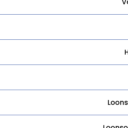
V
Loons
Loonso