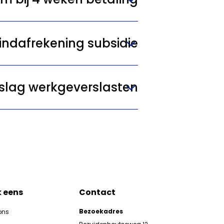
indafrekening subsidie
slag werkgeverslasten
k eens
Contact
Bezoekadres
ons