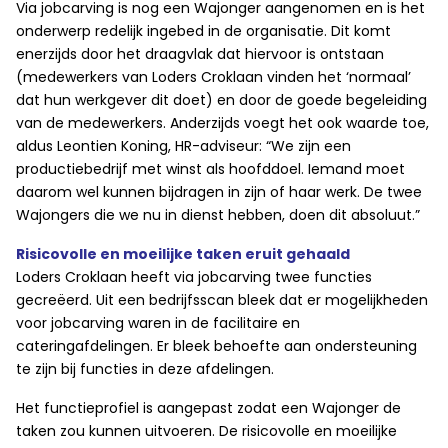
Via jobcarving is nog een Wajonger aangenomen en is het
onderwerp redelijk ingebed in de organisatie. Dit komt
enerzijds door het draagvlak dat hiervoor is ontstaan
(medewerkers van Loders Croklaan vinden het ‘normaal’
dat hun werkgever dit doet) en door de goede begeleiding
van de medewerkers. Anderzijds voegt het ook waarde toe,
aldus Leontien Koning, HR-adviseur: “We zijn een
productiebedrijf met winst als hoofddoel. Iemand moet
daarom wel kunnen bijdragen in zijn of haar werk. De twee
Wajongers die we nu in dienst hebben, doen dit absoluut.”
Risicovolle en moeilijke taken eruit gehaald
Loders Croklaan heeft via jobcarving twee functies
gecreëerd. Uit een bedrijfsscan bleek dat er mogelijkheden
voor jobcarving waren in de facilitaire en
cateringafdelingen. Er bleek behoefte aan ondersteuning
te zijn bij functies in deze afdelingen.
Het functieprofiel is aangepast zodat een Wajonger de
taken zou kunnen uitvoeren. De risicovolle en moeilijke