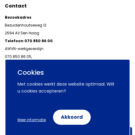
Contact
Bezoekadres
Bezuidenhoutseweg 12
2594 AV Den Haag
Telefoon 070 850 86 00
AWVN-werkgeverslijn:
070 850 86 05,
werkgeverslijn@awvn.nl
Cookies
Met cookies werkt deze website optimaal. Wilt
u cookies accepteren?
© 2026 AWVN
Voorwaarden
Wij zijn AWVN
Akkoord
Meer informatie
Volg ons op:
Aanmelden nieuwsbrieven