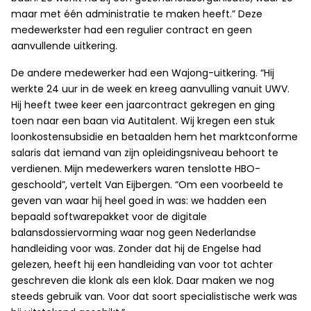
maar met één administratie te maken heeft.” Deze
medewerkster had een regulier contract en geen
aanvullende uitkering.
De andere medewerker had een Wajong-uitkering. “Hij
werkte 24 uur in de week en kreeg aanvulling vanuit UWV.
Hij heeft twee keer een jaarcontract gekregen en ging
toen naar een baan via Autitalent. Wij kregen een stuk
loonkostensubsidie en betaalden hem het marktconforme
salaris dat iemand van zijn opleidingsniveau behoort te
verdienen. Mijn medewerkers waren tenslotte HBO-
geschoold”, vertelt Van Eijbergen. “Om een voorbeeld te
geven van waar hij heel goed in was: we hadden een
bepaald softwarepakket voor de digitale
balansdossiervorming waar nog geen Nederlandse
handleiding voor was. Zonder dat hij de Engelse had
gelezen, heeft hij een handleiding van voor tot achter
geschreven die klonk als een klok. Daar maken we nog
steeds gebruik van. Voor dat soort specialistische werk was