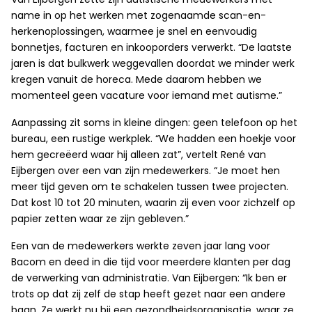
name in op het werken met zogenaamde scan-en-
herkenoplossingen, waarmee je snel en eenvoudig
bonnetjes, facturen en inkooporders verwerkt. “De laatste
jaren is dat bulkwerk weggevallen doordat we minder werk
kregen vanuit de horeca. Mede daarom hebben we
momenteel geen vacature voor iemand met autisme.”
Aanpassing zit soms in kleine dingen: geen telefoon op het
bureau, een rustige werkplek. “We hadden een hoekje voor
hem gecreëerd waar hij alleen zat”, vertelt René van
Eijbergen over een van zijn medewerkers. “Je moet hen
meer tijd geven om te schakelen tussen twee projecten.
Dat kost 10 tot 20 minuten, waarin zij even voor zichzelf op
papier zetten waar ze zijn gebleven.”
Een van de medewerkers werkte zeven jaar lang voor
Bacom en deed in die tijd voor meerdere klanten per dag
de verwerking van administratie. Van Eijbergen: “Ik ben er
trots op dat zij zelf de stap heeft gezet naar een andere
baan. Ze werkt nu bij een gezondheidsorganisatie, waar ze