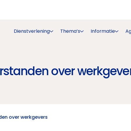
Dienstverlening
Thema’s
Informatie
A
erstanden over werkgeve
den over werkgevers