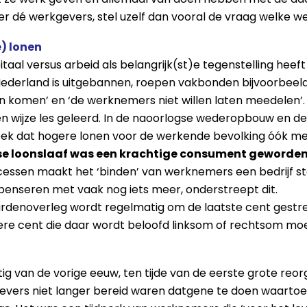
ver dé werkgevers, stel uzelf dan vooral de vraag welke w
e) lonen
taal versus arbeid als belangrijk(st)e tegenstelling heef
 Nederland is uitgebannen, roepen vakbonden bijvoorbeel
en komen’ en ‘de werknemers niet willen laten meedelen’.
n wijze les geleerd. In de naoorlogse wederopbouw en 
leek dat hogere lonen voor de werkende bevolking óók me
e loonslaaf was een krachtige consument geworden
ssen maakt het ‘binden’ van werknemers een bedrijf ster
mpenseren met vaak nog iets meer, onderstreept dit.
aardenoverleg wordt regelmatig om de laatste cent gestre
dere cent die daar wordt beloofd linksom of rechtsom mo
tig van de vorige eeuw, ten tijde van de eerste grote reor
vers niet langer bereid waren datgene te doen waartoe 