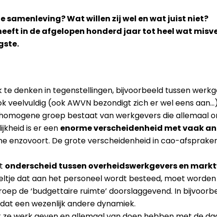
e samenleving? Wat willen zij wel en wat juist niet?
eeft in de afgelopen honderd jaar tot heel wat mis
igste.
ijk te denken in tegenstellingen, bijvoorbeeld tussen werk
k veelvuldig (ook AWVN bezondigt zich er wel eens aan…
 homogene groep bestaat van werkgevers die allemaal 
jkheid is er een
enorme verscheidenheid met vaak an
che enzovoort. De grote verscheidenheid in cao-afspraken
et
onderscheid tussen overheidswerkgevers en mark
ltje dat aan het personeel wordt besteed, moet worden 
roep de ‘budgettaire ruimte’ doorslaggevend. In bijvoorb
dat een wezenlijk andere dynamiek.
at ze werk geven en allemaal van doen hebben met de daa