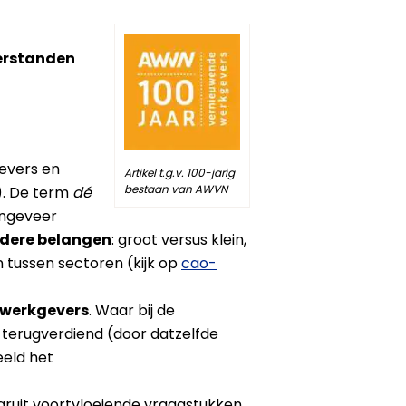
verstanden
gevers en
Artikel t.g.v. 100-jarig
bestaan van AWVN
). De term
dé
ongeveer
dere belangen
: groot versus klein,
 tussen sectoren (kijk op
cao-
twerkgevers
. Waar bij de
terugverdiend (door datzelfde
eeld het
ruit voortvloeiende vraagstukken.