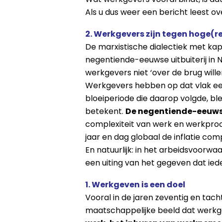
Als u dus weer een bericht leest o
2. Werkgevers zijn tegen hoge(r
De marxistische dialectiek met kapi
negentiende-eeuwse uitbuiterij in
werkgevers niet ‘over de brug will
Werkgevers hebben op dat vlak ee
bloeiperiode die daarop volgde, b
betekent.
De negentiende-eeuws
complexiteit van werk en werkproce
jaar en dag globaal de inflatie co
En natuurlijk: in het arbeidsvoorw
een uiting van het gegeven dat ie
1. Werkgeven is een doel
Vooral in de jaren zeventig en tach
maatschappelijke beeld dat werkge