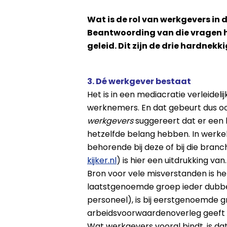
Wat is de rol van werkgevers in d
Beantwoording van die vragen h
geleid. Dit zijn de drie hardnekk
3. Dé werkgever bestaat
Het is in een mediacratie verleidel
werknemers. En dat gebeurt dus oo
werkgevers
suggereert dat er een
hetzelfde belang hebben. In werkeli
behorende bij deze of bij die bran
kijker.nl
) is hier een uitdrukking van.
Bron voor vele misverstanden is h
laatstgenoemde groep ieder dubbe
personeel), is bij eerstgenoemde g
arbeidsvoorwaardenoverleg geeft 
Wat werkgevers vooral bindt, is d