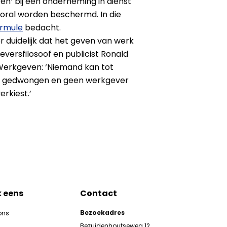
en’ bij een onderneming in dienst
oral worden beschermd. In die
ormule
bedacht.
 duidelijk dat het geven van werk
ersfilosoof en publicist Ronald
Werkgeven: ‘Niemand kan tot
 gedwongen en geen werkgever
rkiest.’
k eens
Contact
Bezoekadres
ons
Bezuidenhoutseweg 12