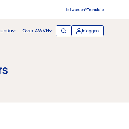
Lid worden?
Translate
genda
Over AWVN
Inloggen
rs