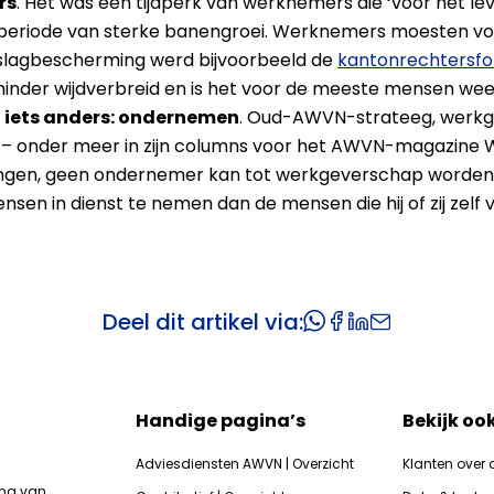
rs
. Het was een tijdperk van werknemers die ‘voor het lev
n periode van sterke banengroei. Werknemers moesten vo
slagbescherming werd bijvoorbeeld de
kantonrechtersf
inder wijdverbreid en is het voor de meeste mensen weer
n iets anders: ondernemen
. Oud-AWVN-strateeg, werkgev
p – onder meer in zijn columns voor het AWVN-magazine 
en, geen ondernemer kan tot werkgeverschap worden
 in dienst te nemen dan de mensen die hij of zij zelf ve
Deel dit artikel via:
Handige pagina’s
Bekijk oo
Adviesdiensten AWVN | Overzicht
Klanten over 
ing van