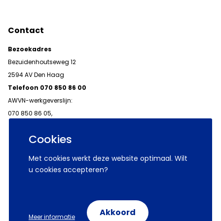
Contact
Bezoekadres
Bezuidenhoutseweg 12
2594 AV Den Haag
Telefoon 070 850 86 00
AWVN-werkgeverslijn:
070 850 86 05,
werkgeverslijn@awvn.nl
Cookies
Met cookies werkt deze website optimaal. Wilt
u cookies accepteren?
© 2026 AWVN
Voorwaarden
Wij zijn AWVN
Akkoord
Meer informatie
Volg ons op: