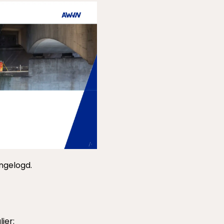
ngelogd.
ier: