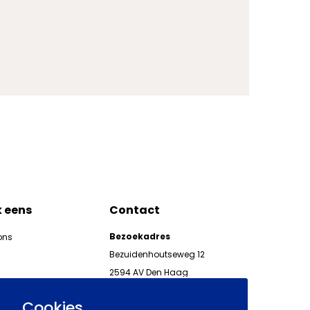
k eens
Contact
Bezoekadres
ons
Bezuidenhoutseweg 12
2594 AV Den Haag
kgeven
Telefoon 070 850 86 00
ieuwsbrieven AWVN
Cookies
AWVN-werkgeverslijn: