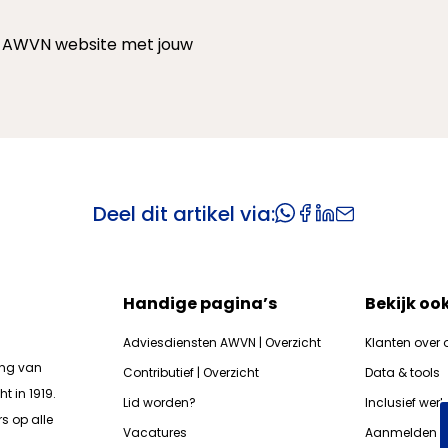
 de AWVN website met jouw
Deel dit artikel via:
Handige pagina’s
Bekijk oo
Adviesdiensten AWVN | Overzicht
Klanten over 
ing van
Contributief | Overzicht
Data & tools
t in 1919.
Lid worden?
Inclusief wer
s op alle
Vacatures
Aanmelden n