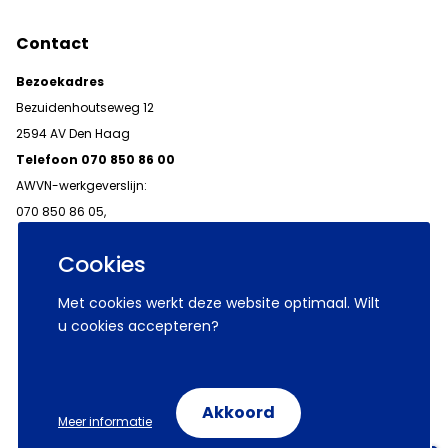
Contact
Bezoekadres
Bezuidenhoutseweg 12
2594 AV Den Haag
Telefoon 070 850 86 00
AWVN-werkgeverslijn:
070 850 86 05,
werkgeverslijn@awvn.nl
Cookies
Met cookies werkt deze website optimaal. Wilt
u cookies accepteren?
© 2026 AWVN
Voorwaarden
Wij zijn AWVN
Akkoord
Meer informatie
Volg ons op: